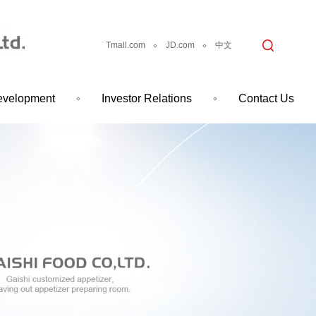
Tmall.com
JD.com
中文
evelopment
Investor Relations
Contact Us