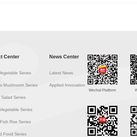
t Center
News Center
Vegetable Series
Latest News
ous Mushroom Series
Applied Innovation
Wechat Platform
W
 Salad Series
Vegetable Series
 Fish Roe Series
 Food Series