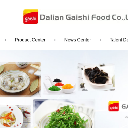
Product Center
News Center
Talent D