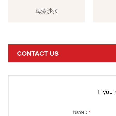
海藻沙拉
CONTACT US
If you
Name：
*