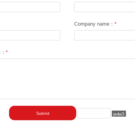
Company name：
*
ks：
*
Submit