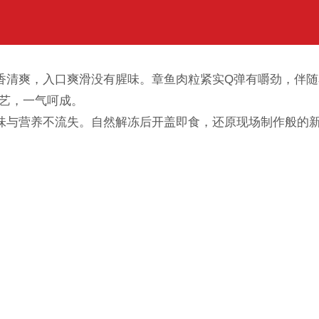
香清爽，入口爽滑没有腥味。章鱼肉粒紧实Q弹有嚼劲，伴
工艺，一气呵成。
味与营养不流失。自然解冻后开盖即食，还原现场制作般的