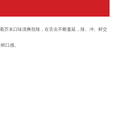
随着芥末口味清爽劲辣，在舌尖不断蔓延，辣、冲、鲜交
新鲜口感。