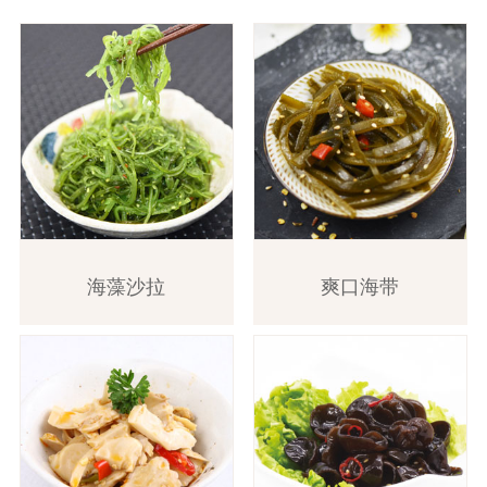
海藻沙拉
爽口海带