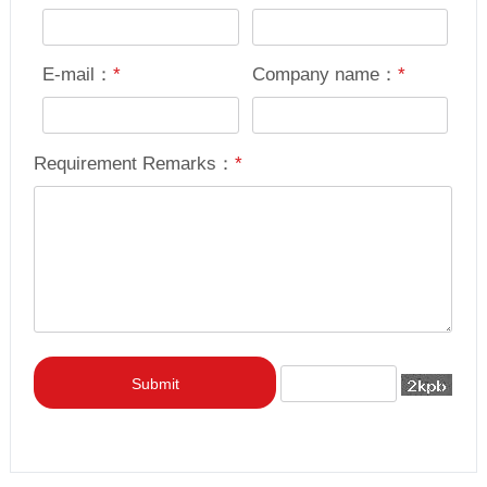
E-mail：
*
Company name：
*
Requirement Remarks：
*
Submit