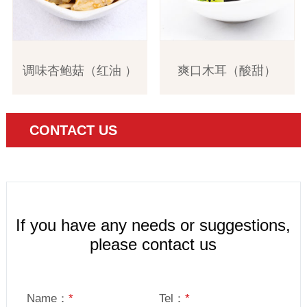
调味杏鲍菇（红油 ）
爽口木耳（酸甜）
CONTACT US
If you have any needs or suggestions,
please contact us
Name：
*
Tel：
*