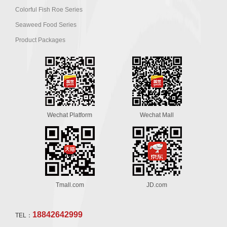
Colorful Fish Roe Series
Seaweed Food Series
Product Packages
Wechat Platform
Wechat Mall
Tmall.com
JD.com
18842642999
TEL：