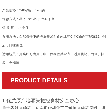
产品规格：240g/袋、1kg/袋
保存方式：零下18°C以下冷冻保存
保 质 期：24个月
食用方法：自然条件下解冻后开袋即食或冰箱0-4℃条件下解冻12小时
后，口味更佳
适用场景：开袋即可食用，中日西餐佐菜皆宜，适用烧烤、面食、快
餐、火锅等
PRODUCT DETAILS
1.优质原产地源头把控食材安全放心
盖世香辣杏鲍菇，精选现代胡化工厂种植杏鲍菇原料，运