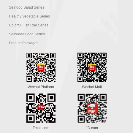
Seafood Salad Series
Healthy Vegetable Series
Colorful Fish Roe Series
Seaweed Food Series
Product Packages
Wechat Platform
Wechat Mall
Tmall.com
JD.com