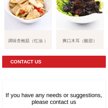
调味杏鲍菇（红油 ）
爽口木耳（酸甜）
CONTACT US
If you have any needs or suggestions,
please contact us