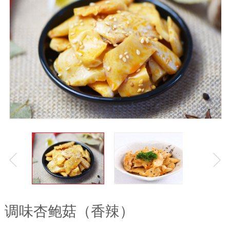
调味杏鲍菇（香辣）