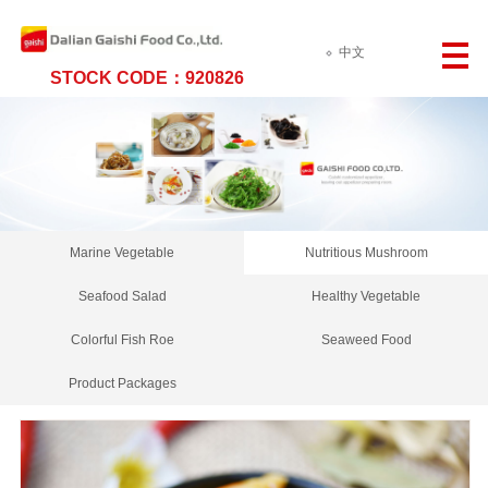
中文
STOCK CODE：920826
Marine Vegetable
Nutritious Mushroom
Seafood Salad
Healthy Vegetable
Colorful Fish Roe
Seaweed Food
Product Packages