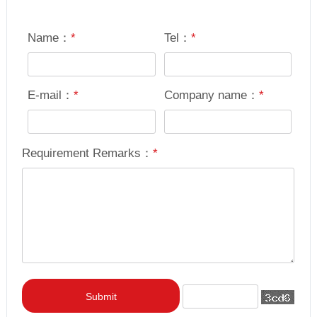
Name：
*
Tel：
*
E-mail：
*
Company name：
*
Requirement Remarks：
*
Submit